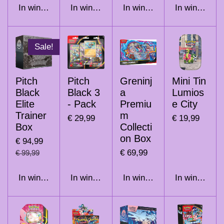
In winkelwagen
In winkelwagen
In winkelwagen
In winkelwag
Sale!
Pitch
Pitch
Greninj
Mini Tin
Black
Black 3
a
Lumios
Elite
- Pack
Premiu
e City
Trainer
m
€ 29,99
€ 19,99
Box
Collecti
on Box
€ 94,99
€ 69,99
€ 99,99
In winkelwagen
In winkelwagen
In winkelwagen
In winkelwag