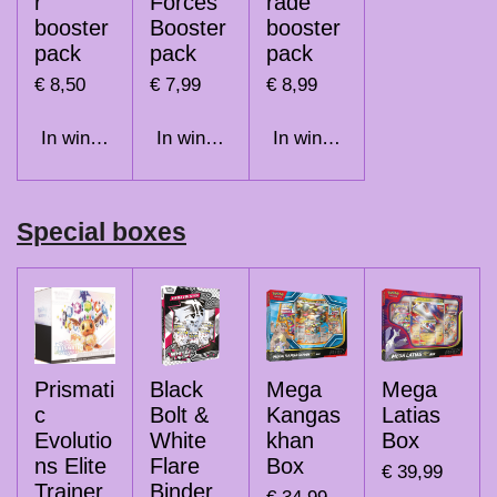
r
Forces
rade
booster
Booster
booster
pack
pack
pack
€ 8,50
€ 7,99
€ 8,99
In winkelwagen
In winkelwagen
In winkelwagen
Special boxes
Prismati
Black
Mega
Mega
c
Bolt &
Kangas
Latias
Evolutio
White
khan
Box
ns Elite
Flare
Box
€ 39,99
Trainer
Binder