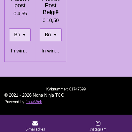
post
Post
België
€ 4,55
€ 10,50
In winkelwagen
In winkelwagen
Kvknummer:
61747599
© 2021 - 2026 Nona Ninja TCG
Powered by
JouwWeb
E-mailadres
Instagram