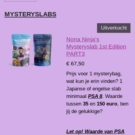
MYSTERYSLABS
Uitverkocht
Nona Ninja's
Mysteryslab 1st Edition
PART3
€ 67,50
Prijs voor 1 mysterybag,
wat kun je erin vinden? 1
Japanse of engelse slab
minimaal
PSA 8
. Waarde
tussen
35
en
150 euro
, ben
jij de gelukkige?
Let op! Waarde van PSA