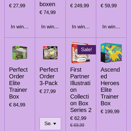
boxen
€ 27,99
€ 249,99
€ 59,99
€ 74,99
In winkelwagen
In winkelwagen
In winkelwagen
In winkelwag
Sale!
Perfect
Perfect
First
Ascend
Order
Order
Partner
ed
Elite
3-Pack
Illustrati
Heroes
Trainer
on
Elite
€ 27,99
Box
Collecti
Trainer
on Box
Box
€ 84,99
Series 2
€ 199,99
€ 62,99
€ 69,99