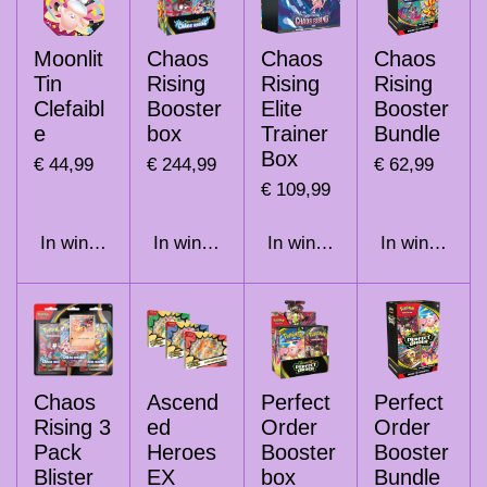
Moonlit
Chaos
Chaos
Chaos
Tin
Rising
Rising
Rising
Clefaibl
Booster
Elite
Booster
e
box
Trainer
Bundle
Box
€ 44,99
€ 244,99
€ 62,99
€ 109,99
In winkelwagen
In winkelwagen
In winkelwagen
In winkelwag
Chaos
Ascend
Perfect
Perfect
Rising 3
ed
Order
Order
Pack
Heroes
Booster
Booster
Blister
EX
box
Bundle