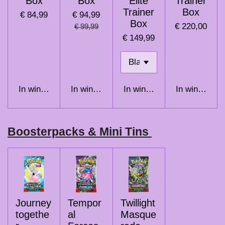
Box
Box
Elite
Trainer
Trainer
Box
€ 84,99
€ 94,99
Box
€ 220,00
€ 99,99
€ 149,99
In winkelwagen
In winkelwagen
In winkelwagen
In winkelwag
Boosterpacks & Mini Tins
Journey
Tempor
Twillight
togethe
al
Masque