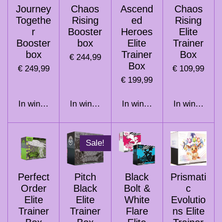
Journey
Chaos
Ascend
Chaos
Togethe
Rising
ed
Rising
r
Booster
Heroes
Elite
Booster
box
Elite
Trainer
box
Trainer
Box
€ 244,99
Box
€ 249,99
€ 109,99
€ 199,99
In winkelwagen
In winkelwagen
In winkelwagen
In winkelwag
Sale!
Perfect
Pitch
Black
Prismati
Order
Black
Bolt &
c
Elite
Elite
White
Evolutio
Trainer
Trainer
Flare
ns Elite