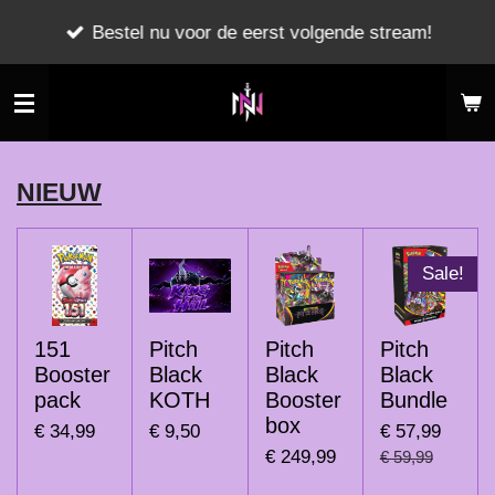
Ga
Bestel nu voor de eerst volgende stream!
direct
naar
de
hoofdinhoud
NIEUW
Sale!
151
Pitch
Pitch
Pitch
Booster
Black
Black
Black
pack
KOTH
Booster
Bundle
box
€ 34,99
€ 9,50
€ 57,99
€ 249,99
€ 59,99