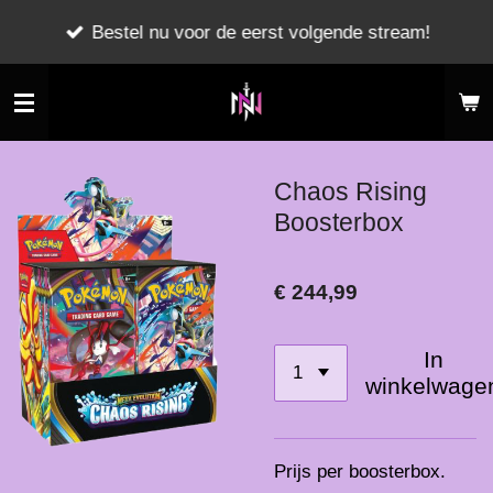
Ga
Bestel nu voor de eerst volgende stream!
direct
naar
de
hoofdinhoud
Chaos Rising
Boosterbox
€ 244,99
In
winkelwage
Prijs per boosterbox.