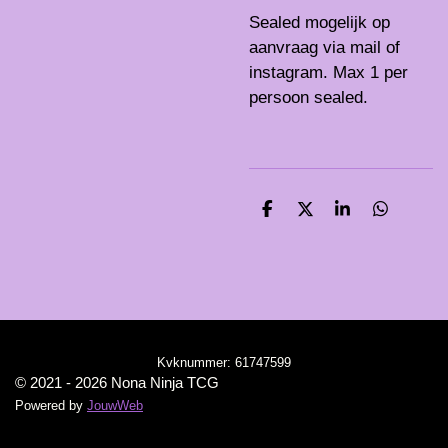
Sealed mogelijk op
aanvraag via mail of
instagram. Max 1 per
persoon sealed.
D
D
S
D
e
e
h
e
l
e
a
l
e
l
r
e
n
e
n
Kvknummer:
61747599
© 2021 - 2026 Nona Ninja TCG
Powered by
JouwWeb