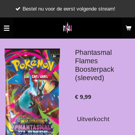
Alles word netjes
Ga
voor de eerst volgende stream!
na de stream!
direct
naar
de
hoofdinhoud
Phantasmal
Flames
Boosterpack
(sleeved)
€ 9,99
Uitverkocht