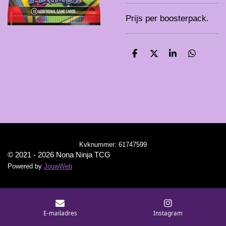
Prijs per boosterpack.
D
D
S
D
e
e
h
e
l
e
a
l
e
l
r
e
n
e
n
Kvknummer:
61747599
© 2021 - 2026 Nona Ninja TCG
Powered by
JouwWeb
E-mailadres
Instagram