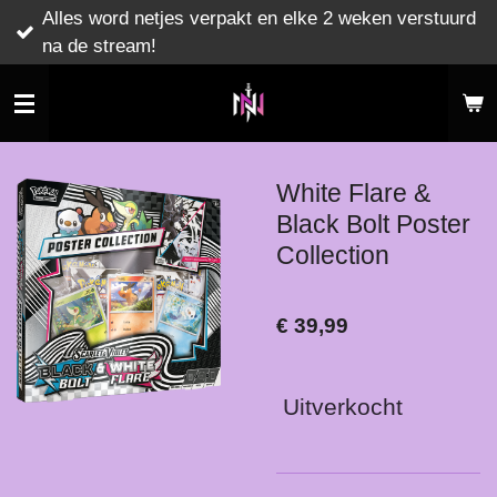
Alles word netjes verpakt en elke 2 weken verstuurd
Ga
na de stream!
direct
naar
de
hoofdinhoud
White Flare &
Black Bolt Poster
Collection
€ 39,99
Uitverkocht