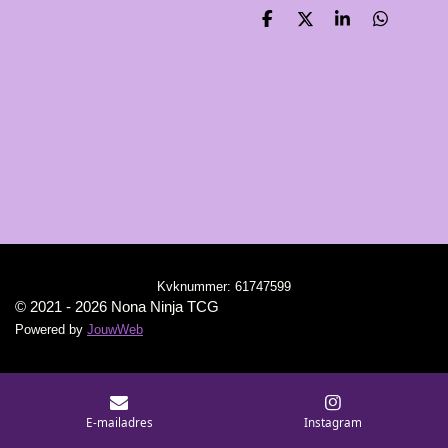
D
D
S
D
e
e
h
e
l
e
a
l
e
l
r
e
n
e
n
Kvknummer:
61747599
© 2021 - 2026 Nona Ninja TCG
Powered by
JouwWeb
E-mailadres
Instagram