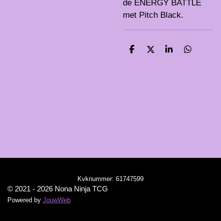
de ENERGY BATTLE
met Pitch Black.
D
D
S
D
e
e
h
e
l
e
a
l
e
l
r
e
n
e
n
Kvknummer:
61747599
© 2021 - 2026 Nona Ninja TCG
Powered by
JouwWeb