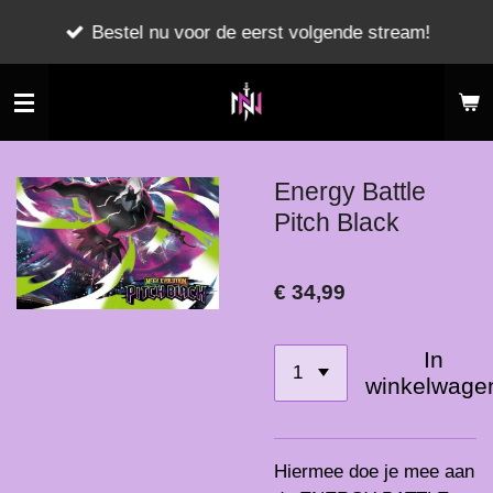
Ga
Bestel nu voor de eerst volgende stream!
direct
naar
de
hoofdinhoud
Energy Battle
Pitch Black
€ 34,99
In
winkelwage
Hiermee doe je mee aan